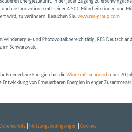
r sauberen Energiezukunft, in der jeder Zugang zu erschwingliche
t und die Innovationskraft seiner 4.500 Mitarbeiterinnen und Mit
fert wird, zu verändern. Besuchen Sie:
www.res-group.com
 Windenergie- und Photovoltaikbereich tätig. RES Deutschland
z im Schwarzwald.
̈r Erneuerbare Energien hat die
Windkraft Schonach
über 20 Ja
ale Entwicklung von Erneuerbaren Energien in enger Zusammena
Datenschutz
|
Nutzungsbedingungen
|
Cookies